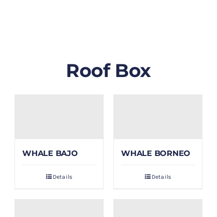
GALLERY
BLOG/ARTIKEL
Roof Box
TENTANG KAMI
FAQ
KONTAK & LOKASI
WHALE BAJO
WHALE BORNEO
PAYMENT
Details
Details