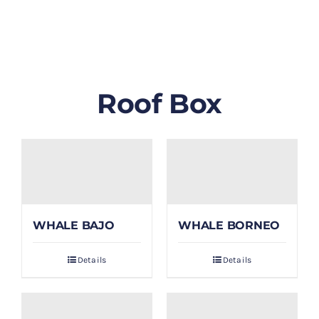
GALLERY
BLOG/ARTIKEL
Roof Box
TENTANG KAMI
FAQ
KONTAK & LOKASI
WHALE BAJO
WHALE BORNEO
PAYMENT
Details
Details