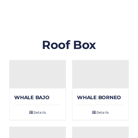
GALLERY
BLOG/ARTIKEL
Roof Box
TENTANG KAMI
FAQ
KONTAK & LOKASI
WHALE BAJO
WHALE BORNEO
PAYMENT
Details
Details