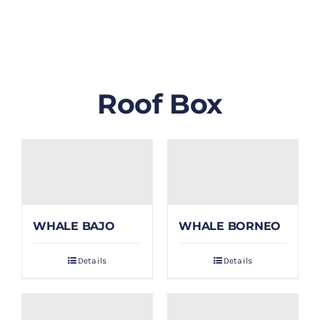
GALLERY
BLOG/ARTIKEL
Roof Box
TENTANG KAMI
FAQ
KONTAK & LOKASI
WHALE BAJO
WHALE BORNEO
PAYMENT
Details
Details