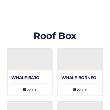
GALLERY
BLOG/ARTIKEL
Roof Box
TENTANG KAMI
FAQ
KONTAK & LOKASI
WHALE BAJO
WHALE BORNEO
PAYMENT
Details
Details