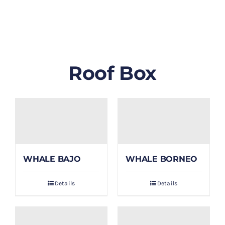
GALLERY
BLOG/ARTIKEL
Roof Box
TENTANG KAMI
FAQ
KONTAK & LOKASI
WHALE BAJO
WHALE BORNEO
PAYMENT
Details
Details