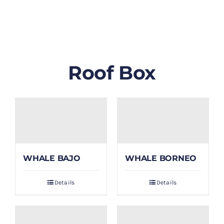
GALLERY
BLOG/ARTIKEL
Roof Box
TENTANG KAMI
FAQ
KONTAK & LOKASI
WHALE BAJO
WHALE BORNEO
PAYMENT
Details
Details