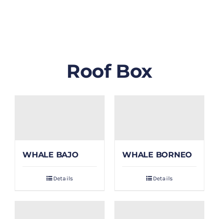
GALLERY
BLOG/ARTIKEL
Roof Box
TENTANG KAMI
FAQ
KONTAK & LOKASI
WHALE BAJO
WHALE BORNEO
PAYMENT
Details
Details