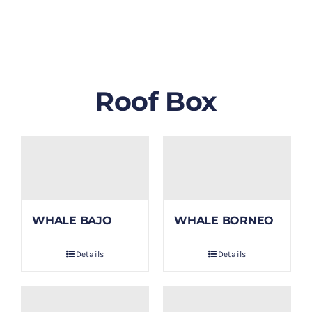
GALLERY
BLOG/ARTIKEL
Roof Box
TENTANG KAMI
FAQ
KONTAK & LOKASI
WHALE BAJO
WHALE BORNEO
PAYMENT
Details
Details