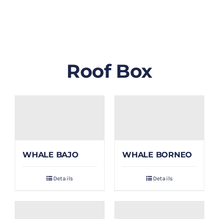
GALLERY
BLOG/ARTIKEL
Roof Box
TENTANG KAMI
FAQ
KONTAK & LOKASI
WHALE BAJO
WHALE BORNEO
PAYMENT
Details
Details