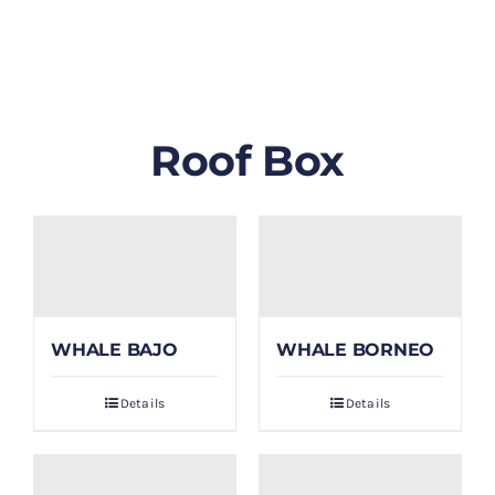
GALLERY
BLOG/ARTIKEL
Roof Box
TENTANG KAMI
FAQ
KONTAK & LOKASI
WHALE BAJO
WHALE BORNEO
PAYMENT
Details
Details