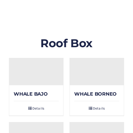
GALLERY
BLOG/ARTIKEL
Roof Box
TENTANG KAMI
FAQ
KONTAK & LOKASI
WHALE BAJO
WHALE BORNEO
PAYMENT
Details
Details