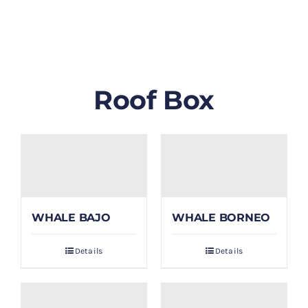
GALLERY
BLOG/ARTIKEL
Roof Box
TENTANG KAMI
FAQ
KONTAK & LOKASI
WHALE BAJO
WHALE BORNEO
PAYMENT
Details
Details