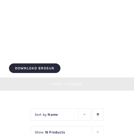
Skip
to
content
Toggle
Navigation
HOME
DOWNLOAD BROSUR
ROOF BOX
Home
»
LUGGAGE
ROOF BAR
Sort by
Name
LUGGAGE
Show
16 Products