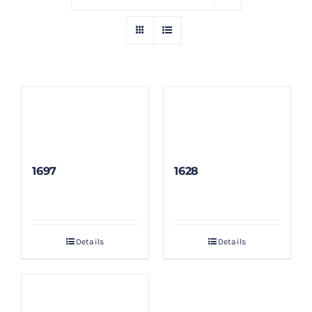
GALLERY
BLOG/ARTIKEL
TENTANG KAMI
FAQ
1697
1628
KONTAK & LOKASI
Details
Details
PAYMENT