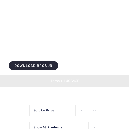
Skip
to
content
Toggle
Navigation
HOME
DOWNLOAD BROSUR
ROOF BOX
Home
»
LUGGAGE
ROOF BAR
Sort by
Price
LUGGAGE
Show
16 Products