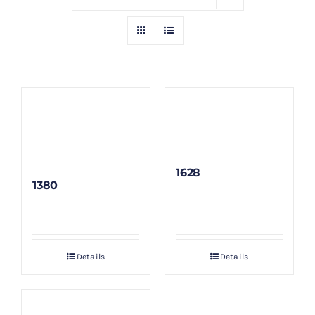
GALLERY
BLOG/ARTIKEL
TENTANG KAMI
FAQ
1628
1380
KONTAK & LOKASI
PAYMENT
Details
Details